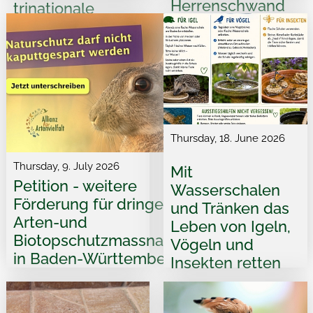
Herrenschwand
trinationale
BirdLife-
Steinkauzprogramm
Thursday, 18. June 2026
Thursday, 9. July 2026
Mit
Petition - weitere
Wasserschalen
Förderung für dringende
und Tränken das
Arten-und
Leben von Igeln,
Biotopschutzmassnahmen
Vögeln und
in Baden-Württemberg
Insekten retten