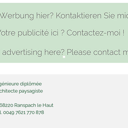
génieure diplômée
chitecte paysagiste
68220 Ranspach le Haut
l. 0049 7621 770 878