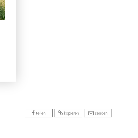
 
 
 
 
 
teilen
kopieren
senden