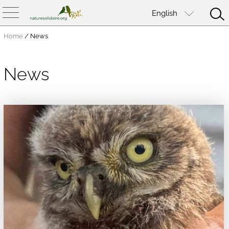
English
Home
/
News
News