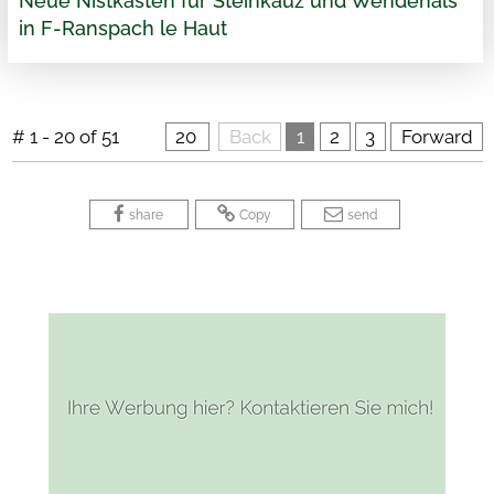
Neue Nistkästen für Steinkauz und Wendehals
in F-Ranspach le Haut
# 1 - 20 of 51
20
 
Back
1
2
3
Forward
 
 
 
 
 
share
Copy
send