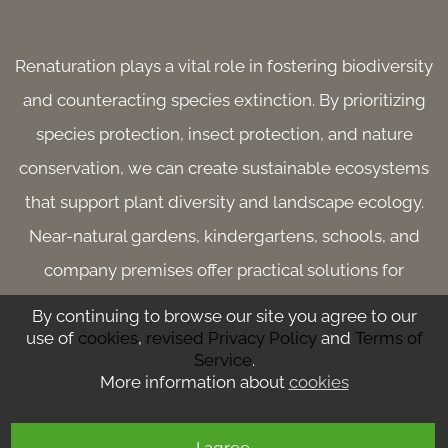
 
Renaturation plays a vital role in fostering biodiversity
and counteracting species extinction. By prioritizing
species protection, insect protection, and nature
conservation, we can create sustainable ecosystems
that support plant diversity and landscape ecology.
Near-natural gardens, kindergartens, schools, and
company premises offer practical solutions for
enhancing biotopes and promoting ecological values.
By continuing to browse our site you agree to our
Initiatives like orchards, hedgehog help, bird
use of
cookies
,
revised Privacy Policy
and
Terms of
Service
.
protection, and little owl conservation contribute to the
More information about
cookies
protection of amphibians and other wildlife. These
efforts align with environmental protection goals, ensur